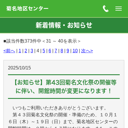
新着情報・お知らせ
■該当件数373件中＜31 ～ 40を表示＞
<前へ
|
1
|
2
|
3
| 4 |
5
|
6
|
7
|
8
|
9
|
10
|
次へ>
2025/10/15
【お知らせ】第43回菊名文化祭の開催等
に伴い、開館時間が変更になります！
いつもご利用いただきありがとうございます。
第４３回菊名文化祭の開催・準備のため、１０月１
６日（木）～１９日（日）まで、菊名地区センターの