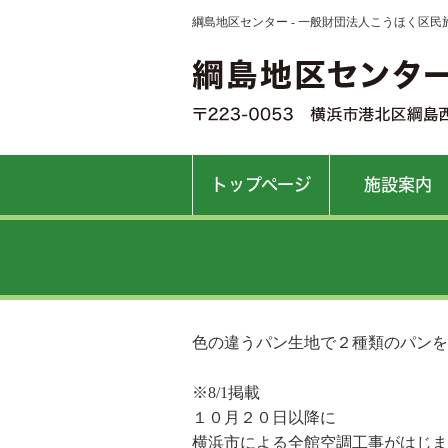
綱島地区センター - 一般財団法人こうほく区民
トップページ
施設案内
色の違うパン生地で２種類のパンを
※8/1掲載
１０月２０日以降に
横浜市による全館空調工事がはじま